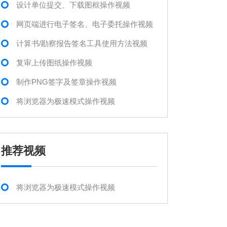
设计单位提交、下载图框操作视频
网页端进行电子签名、电子委托操作视频
计算书/勘察报告签名工具使用方法视频
复审上传图纸操作视频
制作PNG签字及签章操作视频
将浏览器为极速模式操作视频
推荐视频
将浏览器为极速模式操作视频