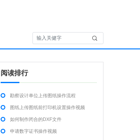
阅读排行
勘察设计单位上传图纸操作流程
图纸上传图纸前打印机设置操作视频
如何制作闭合的DXF文件
申请数字证书操作视频