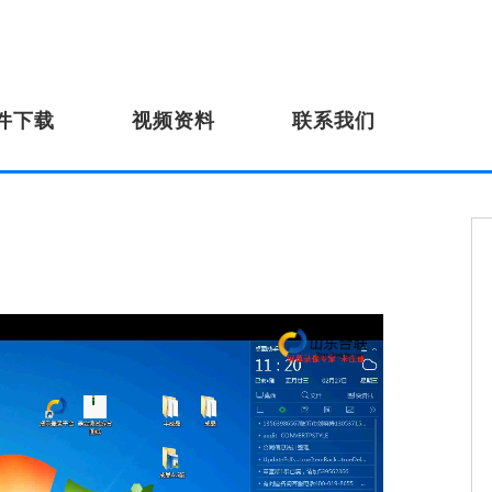
件下载
视频资料
联系我们