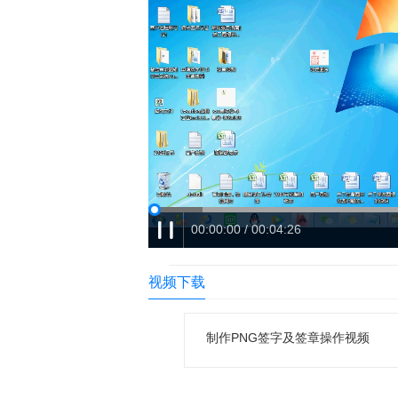
00:00:00 / 00:04:26
视频下载
制作PNG签字及签章操作视频