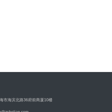
海市海滨北路36府前商厦10楼
zshelian.com