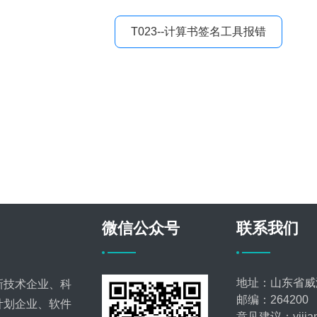
T023--计算书签名工具报错
微信公众号
联系我们
地址：山东省威
新技术企业、科
邮编：264200
计划企业、软件
意见建议：yijian@